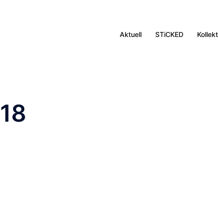
Aktuell
STiCKED
Kollek
018